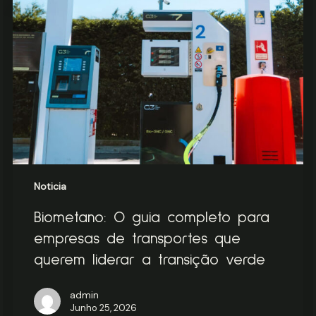
guia
completo
para
empresas
de
transportes
que
querem
liderar
a
transição
verde
Noticia
Biometano: O guia completo para
empresas de transportes que
querem liderar a transição verde
admin
Junho 25, 2026