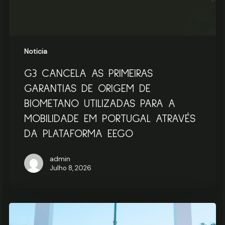
UTILIZADAS
PARA
A
MOBILIDADE
EM
Noticia
PORTUGAL
G3 CANCELA AS PRIMEIRAS
ATRAVÉS
DA
GARANTIAS DE ORIGEM DE
PLATAFORMA
BIOMETANO UTILIZADAS PARA A
EEGO
MOBILIDADE EM PORTUGAL ATRAVÉS
DA PLATAFORMA EEGO
admin
Julho 8, 2026
Biometano:
O