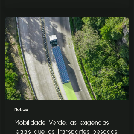
Mobilidade
Verde:
as
exigências
legais
que
os
transportes
pesados
já
não
podem
ignorar
Noticia
Mobilidade Verde: as exigências
legais que os transportes pesados