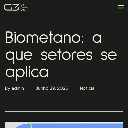
Men
Skip
to
Close
main
Menu
content
Biometano: a
que setores se
aplica
By
admin
Junho 29, 2026
Noticia