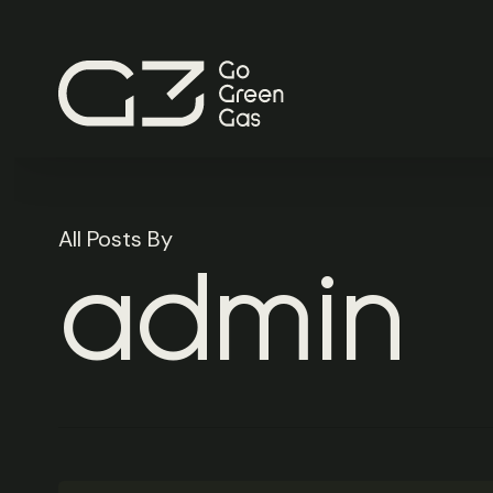
Skip
to
main
content
All Posts By
admin