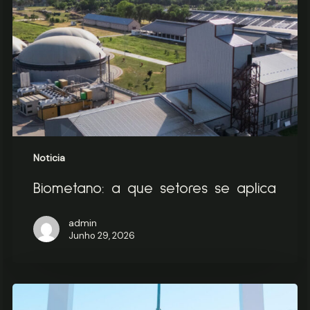
EEGO
se
aplica
Noticia
Biometano: a que setores se aplica
admin
Junho 29, 2026
Biometano:
O