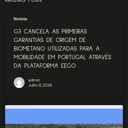
Related Posts
G3
Noticia
CANCELA
AS
G3 CANCELA AS PRIMEIRAS
PRIMEIRAS
GARANTIAS
GARANTIAS DE ORIGEM DE
DE
BIOMETANO UTILIZADAS PARA A
ORIGEM
MOBILIDADE EM PORTUGAL ATRAVÉS
DE
BIOMETANO
DA PLATAFORMA EEGO
UTILIZADAS
PARA
admin
A
Julho 8, 2026
MOBILIDADE
EM
PORTUGAL
Biometano:
ATRAVÉS
a
DA
que
PLATAFORMA
setores