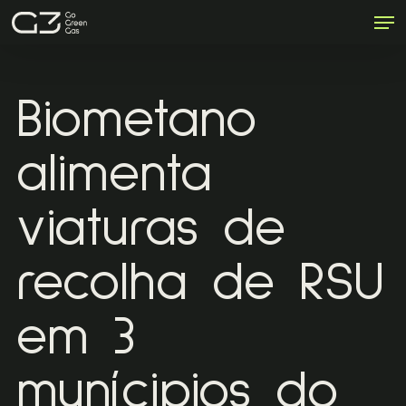
Men
Skip
to
Close
main
Menu
content
Biometano
alimenta
viaturas de
recolha de RSU
em 3
munícipios do