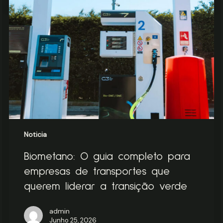
guia
completo
para
empresas
de
transportes
que
querem
liderar
a
transição
verde
Noticia
Biometano: O guia completo para
empresas de transportes que
querem liderar a transição verde
admin
Junho 25, 2026