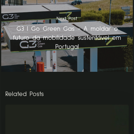
Next Post
G3 | Go Green Gas - A moldar o
futuro da mobilidade sustentável em
Portugal
Related Posts
G3
CANCELA
AS
PRIMEIRAS