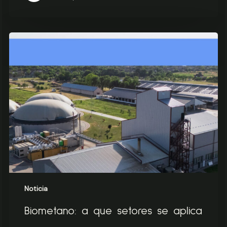
Biometano:
a
que
setores
se
aplica
Noticia
Biometano: a que setores se aplica