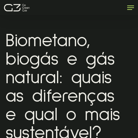
Men
Skip
to
Close
main
Menu
content
Biometano,
biogás e gás
natural: quais
as diferenças
e qual o mais
sustentável?