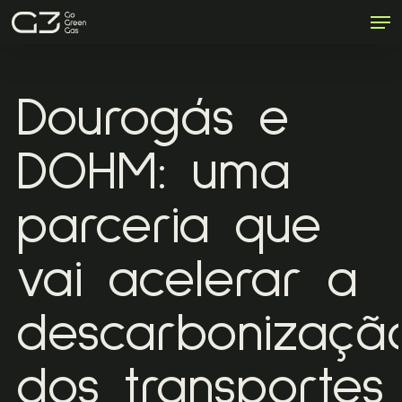
Men
Skip
to
Close
main
Menu
content
Dourogás e
DOHM: uma
parceria que
vai acelerar a
descarbonizaçã
dos transportes