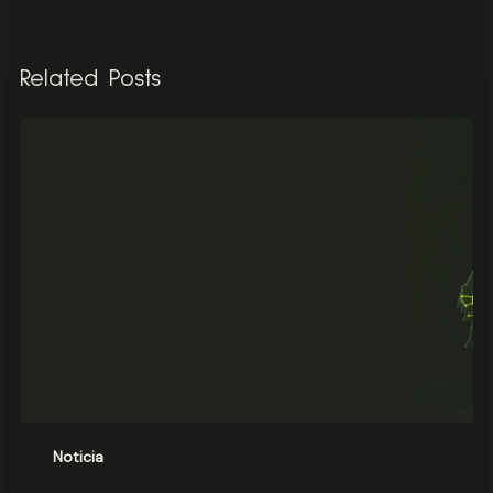
Related Posts
G3
CANCELA
AS
PRIMEIRAS
GARANTIAS
DE
ORIGEM
DE
BIOMETANO
UTILIZADAS
PARA
A
MOBILIDADE
EM
Noticia
PORTUGAL