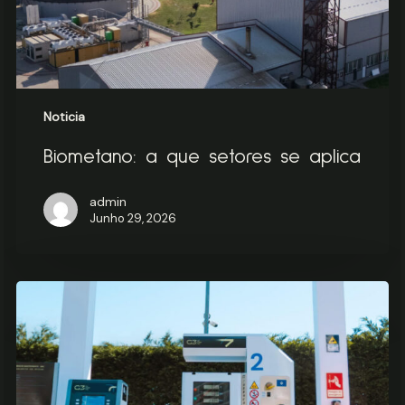
Noticia
Biometano: a que setores se aplica
admin
Junho 29, 2026
Biometano:
O
guia
completo
para
empresas