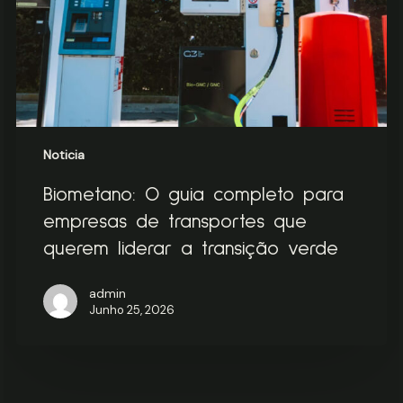
de
transportes
que
querem
liderar
a
transição
verde
Noticia
Biometano: O guia completo para
empresas de transportes que
querem liderar a transição verde
admin
Junho 25, 2026