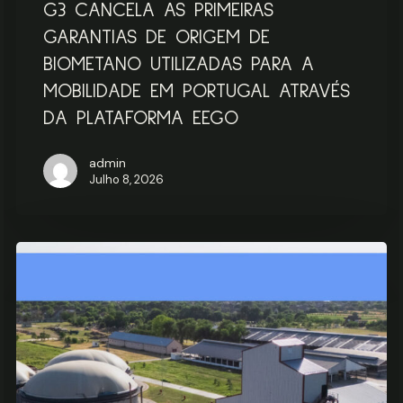
G3 CANCELA AS PRIMEIRAS
ATRAVÉS
DA
GARANTIAS DE ORIGEM DE
PLATAFORMA
BIOMETANO UTILIZADAS PARA A
EEGO
MOBILIDADE EM PORTUGAL ATRAVÉS
DA PLATAFORMA EEGO
admin
Julho 8, 2026
Biometano:
a
que
setores
se
aplica