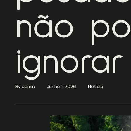
não p
ignorar
By
admin
Junho 1, 2026
Noticia