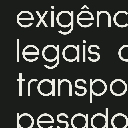
exigênc
legais 
transpo
pesado