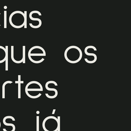
ias
que os
rtes
s já